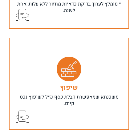
* מומלץ לערוך בדיקת כדאיות מחזור ללא עלות, אחת
המשכנתאות.
לשנה.
שיפוץ
מיועד למי שמעוניינים לשפץ או להרחיב את הבית, לתקן
תשתיות, לרכוש רהיטים והוצאות נוספות בסכומים גבוהה,
משכנתא שמאפשרת קבלת כסף נזיל לשיפוץ נכס
וזקוקים להלוואה בתנאי נוחים ופריסה לאורך זמן.
קיים.