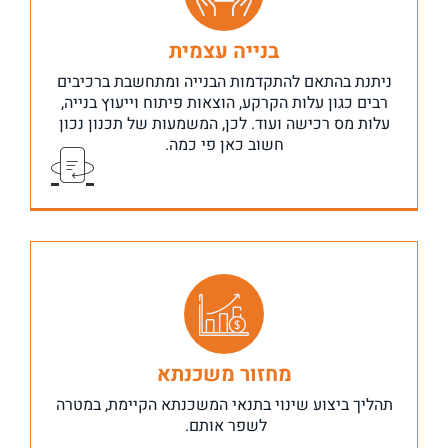
בנייה עצמית
ניתנת בהתאם להתקדמות הבנייה ומתחשבת ברכיבים
מיועד למי שמעוניינים לרכוש קרקע למגורים ולבנות עליה נכס
רבים כגון עלות הקרקע, הוצאות פיתוח וייעוץ בנייה,
מאפס, או לחלופין לקנות נכס קיים, להרוס ולבנות מחדש.
עלות מס רכישה ועוד. לכן, המשמעות של תכנון נכון
חשוב כאן פי כמה.
מחזור משכנתא
מיועד למי שלא מבינים למה הריבית קופצת להם בעשרות
אחוזים מחודש לחודש, מי שרוצים לקצר או להאריך את תקופת
תהליך ביצוע שינוי בתנאי המשכנתא הקיימת, במטרה
החזר ההלוואה שלהם, מי שלא מרוצים מתנאי הבנק או רוצים
לשפר אותם.
כל בעלי
–
לבחון את המסלולים מחדש. ובמילים אחרות