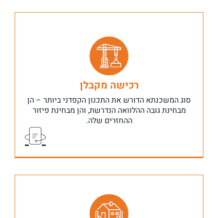
מיועד למי שמעוניינים לרכוש נכס בתהליך בנייה, יד ראשונה
רכישה מקבלן
מקבלן,
עלויות קבלן, חומרי בנייה המותאמים לטעם אישי, מועדי
הכולל
סוג המשכנתא הדורש את התכנון הקפדני ביותר
–
הן
תשלום, תשומות בנייה ועוד.
מבחינת גובה ההלוואה הנדרשת, והן מבחינת פיזור
ההחזרים שלה.